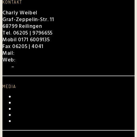
KONTAKT
Charly Weibel
Graf-Zeppelin-Str. 11
68799 Reilingen
Tel. 06205 | 9796655
Mobil 0171 6009135
Fax 06205 | 4041
Mail:
charly@weibel.de
Web:
weibel.de
EPK
–
Für Veranstalter
MEDIA
Videos
Fotogalerie
Archiv
Presse
Kurpfalz-Shop