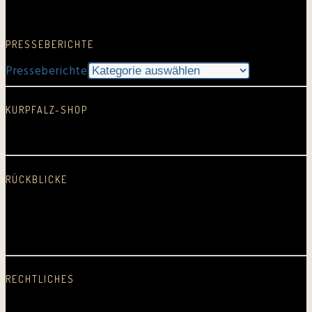
Google Rezension schreiben…
PRESSEBERICHTE
Presseberichte
KURPFALZ-SHOP
In neuem Fenster öffnen
RÜCKBLICKE
2025
2024
2023
2022
2021
2020
2019
2018
2017
2016
2015
2014
2013
2012
2011
2010
2009
2008
2007
2006
2005
Erste CD
RECHTLICHES
Datenschutz