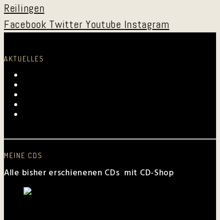
Facebook
Twitter
Youtube
Instagram
AKTUELLES
Laurentius-Kapelle am 23. Juli 2026
Mundartmesse in Oberkirch
Alles Gute, Brusl
6. Juni 2026 beim FV Hockenheim
Nussbaum-Medien berichtet von den „Aktiven
Frauen“
MEINE CDS
Alle bisher erschienenen CDs mit CD-Shop