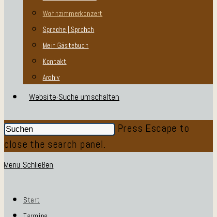
Wohnzimmerkonzert
Sprache | Sprohch
Mein Gästebuch
Kontakt
Archiv
Website-Suche umschalten
Press Escape to
close the search panel.
Menü
Schließen
Start
Termine