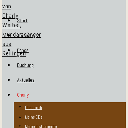
Start
Termine
Echos
Buchung
Aktuelles
Charly
Über mich
Meine CDs
Meine Instrumente