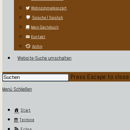
Wohnzimmerkonzert
Sprache | Sprohch
Mein Gästebuch
Kontakt
Archiv
Website-Suche umschalten
Press Escape to close
Menü
Schließen
Start
Termine
Echos