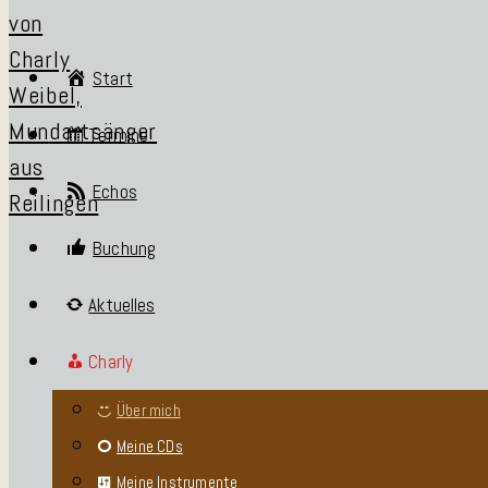
Start
Termine
Echos
Buchung
Aktuelles
Charly
Über mich
Meine CDs
Meine Instrumente