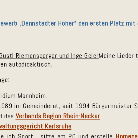
werb „Dannstadter Höher“ den ersten Platz mit 
Meine Lieder 
ren autodidaktisch.
nge:
äsidium Mannheim.
 1989 im Gemeinderat, seit 1994 Bürgermeister-S
ed des
Verbands Region Rhein-Neckar
.
waltungsgericht Karlsruhe
.
ibe ich Sport; sitze am PC und erstelle
Homepa