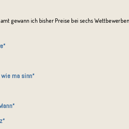
esamt gewann ich bisher Preise bei sechs Wettbewerben
e“
u wie ma sinn“
 Mann“
z“