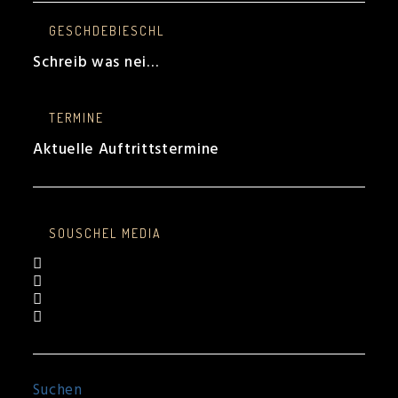
GESCHDEBIESCHL
Schreib was nei…
TERMINE
Aktuelle Auftrittstermine
SOUSCHEL MEDIA
Opens
in
Opens
a
in
Opens
new
a
in
Opens
tab
new
a
in
tab
new
a
tab
new
tab
Suchen