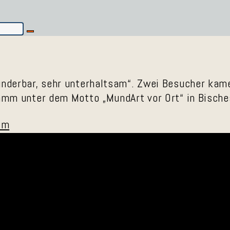
wunderbar, sehr unterhaltsam“. Zwei Besucher ka
ramm unter dem Motto „MundArt vor Ort“ in Bische
im
auen“