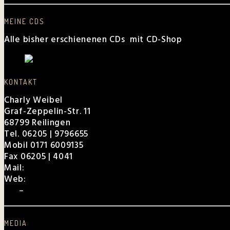
MEINE CDS
Alle bisher erschienenen CDs mit CD-Shop
KONTAKT
Charly Weibel
Graf-Zeppelin-Str. 11
68799 Reilingen
Tel. 06205 | 9796655
Mobil 0171 6009135
Fax 06205 | 4041
Mail:
charly@weibel.de
Web:
weibel.de
EPK
–
Für Veranstalter
MEDIA