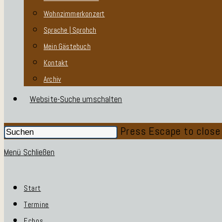
Wohnzimmerkonzert
Sprache | Sprohch
Mein Gästebuch
Kontakt
Archiv
Website-Suche umschalten
Press Escape to close
Menü
Schließen
Start
Termine
Echos