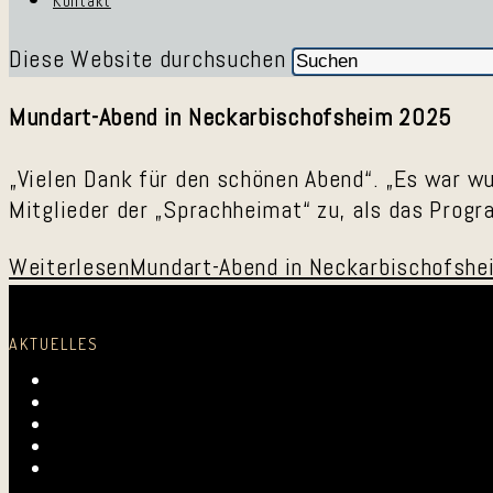
Kontakt
Diese Website durchsuchen
Mundart-Abend in Neckarbischofsheim 2025
„Vielen Dank für den schönen Abend“. „Es war 
Mitglieder der „Sprachheimat“ zu, als das Prog
Weiterlesen
Mundart-Abend in Neckarbischofshe
AKTUELLES
Laurentius-Kapelle am 23. Juli 2026
Mundartmesse in Oberkirch
Alles Gute, Brusl
6. Juni 2026 beim FV Hockenheim
Nussbaum-Medien berichtet von den „Aktiven Fr