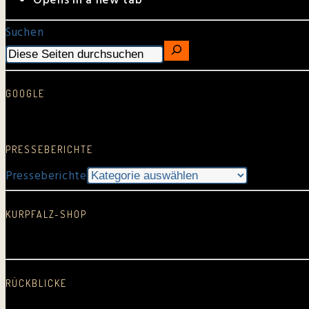
Opens in a new tab
Suchen
GOOGLE
Google Rezension schreiben…
PRESSEBERICHTE
Presseberichte
KURPFALZ-SHOP
In neuem Fenster öffnen
RÜCKBLICKE
2025
2024
2023
2022
2021
2020
2019
2018
2017
2016