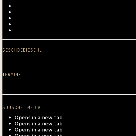
Videos
Fotogalerie
Archiv
Presse
Kurpfalz-Shop
GESCHDEBIESCHL
Schreib was nei…
TERMINE
Aktuelle Auftrittstermine
SOUSCHEL MEDIA
Opens in a new tab
Opens in a new tab
Opens in a new tab