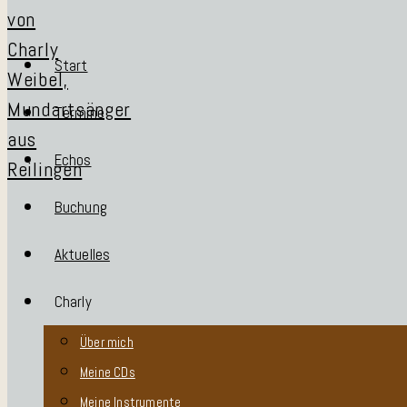
Start
Termine
Echos
Buchung
Aktuelles
Charly
Über mich
Meine CDs
Meine Instrumente