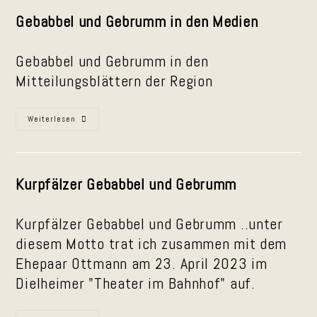
Gebrumm“
In
Gebabbel und Gebrumm in den Medien
Schatthausen
Gebabbel und Gebrumm in den
Mitteilungsblättern der Region
Gebabbel
Weiterlesen
Und
Gebrumm
In
Den
Amtsblättern
Kurpfälzer Gebabbel und Gebrumm
Kurpfälzer Gebabbel und Gebrumm ..unter
diesem Motto trat ich zusammen mit dem
Ehepaar Ottmann am 23. April 2023 im
Dielheimer "Theater im Bahnhof" auf.