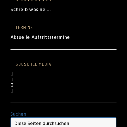
Schreib was nei…
TERMINE
Aktuelle Auftrittstermine
SOUSCHEL MEDIA
Opens
in
Opens
a
in
Opens
new
a
in
Opens
tab
new
a
in
tab
new
a
tab
new
tab
Suchen