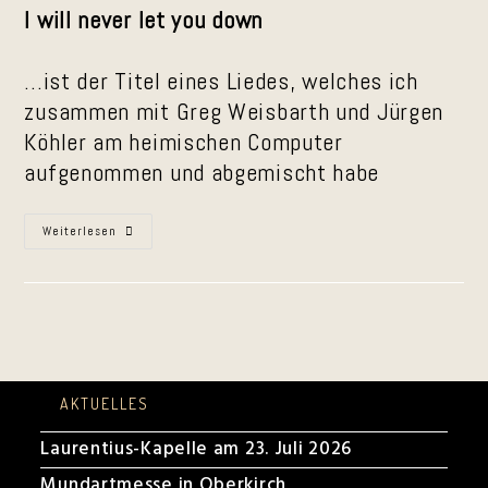
I will never let you down
...ist der Titel eines Liedes, welches ich
zusammen mit Greg Weisbarth und Jürgen
Köhler am heimischen Computer
aufgenommen und abgemischt habe
I
Weiterlesen
Will
Never
Let
You
Down
AKTUELLES
Laurentius-Kapelle am 23. Juli 2026
Mundartmesse in Oberkirch