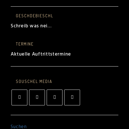
GESCHDEBIESCHL
Schreib was nei…
TERMINE
Aktuelle Auftrittstermine
SOUSCHEL MEDIA
Opens
Opens
Opens
Opens
in
in
in
in
a
a
a
a
new
new
new
new
tab
tab
tab
tab
Suchen