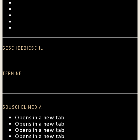
Videos
Fotogalerie
Archiv
Presse
Kurpfalz-Shop
GESCHDEBIESCHL
Schreib was nei…
TERMINE
Aktuelle Auftrittstermine
SOUSCHEL MEDIA
Opens in a new tab
Opens in a new tab
Opens in a new tab
Opens in a new tab