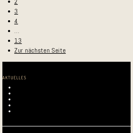
2
3
4
…
13
Zur nächsten Seite
AKTUELLES
Laurentius-Kapelle am 23. Juli 2026
Mundartmesse in Oberkirch
Alles Gute, Brusl
6. Juni 2026 beim FV Hockenheim
Nussbaum-Medien berichtet von den „Aktiven
Frauen“