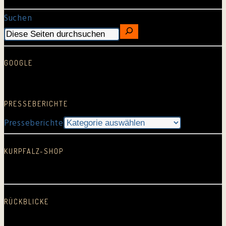
Suchen
GOOGLE
Google Rezension schreiben…
PRESSEBERICHTE
Presseberichte
KURPFALZ-SHOP
In neuem Fenster öffnen
RÜCKBLICKE
2025
2024
2023
2022
2021
2020
2019
2018
2017