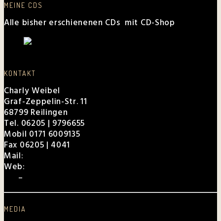
MEINE CDS
Alle bisher erschienenen CDs mit CD-Shop
KONTAKT
Charly Weibel
Graf-Zeppelin-Str. 11
68799 Reilingen
Tel. 06205 | 9796655
Mobil 0171 6009135
Fax 06205 | 4041
Mail:
charly@weibel.de
Web:
weibel.de
EPK
–
Für Veranstalter
MEDIA