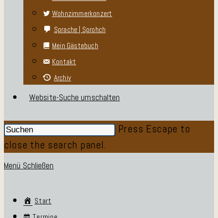
Wohnzimmerkonzert
Sprache | Sprohch
Mein Gästebuch
Kontakt
Archiv
Website-Suche umschalten
Press Escape to
close the search panel.
Menü
Schließen
Start
Termine