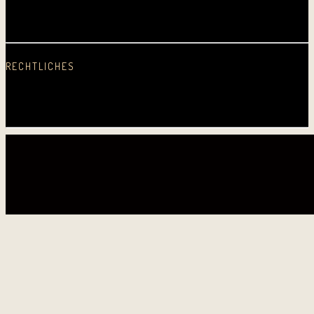
2016
2015
2014
2013
2012
2011
2010
2009
2008
2007
2006
2005
Erste CD
RECHTLICHES
Datenschutz
Impressum