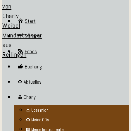
Start
Termine
Echos
Buchung
Aktuelles
Charly
Über mich
Meine CDs
Meine Instrumente