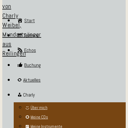
Start
Termine
Echos
Buchung
Aktuelles
Charly
Über mich
Meine CDs
Meine Instrumente