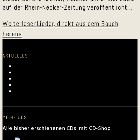
auf der Rhein-Neckar-Zeitung veröffentlicht…
Weiterlesen
Lieder, direkt aus dem Bauch
heraus
AKTUELLES
Laurentius-Kapelle am 23. Juli 2026
Mundartmesse in Oberkirch
Alles Gute, Brusl
6. Juni 2026 beim FV Hockenheim
Nussbaum-Medien berichtet von den „Aktiven
Frauen“
MEINE CDS
Alle bisher erschienenen CDs mit CD-Shop