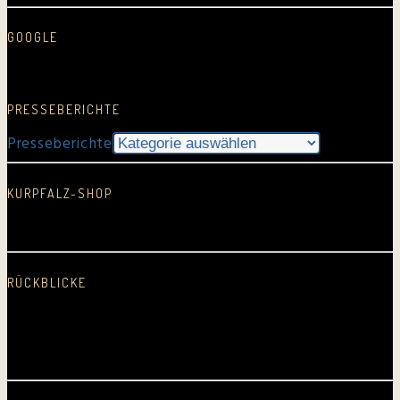
GOOGLE
Google Rezension schreiben…
PRESSEBERICHTE
Presseberichte
KURPFALZ-SHOP
In neuem Fenster öffnen
RÜCKBLICKE
2025
2024
2023
2022
2021
2020
2019
2018
2017
2016
2015
2014
2013
2012
2011
2010
2009
2008
2007
2006
2005
Erste CD