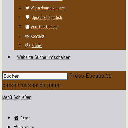
Wohnzimmerkonzert
Sprache | Sprohch
Mein Gästebuch
Kontakt
Archiv
Website-Suche umschalten
Press Escape to
close the search panel.
Menü
Schließen
Start
Termine