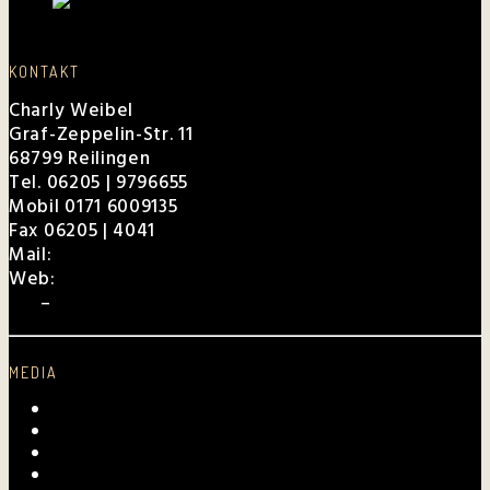
KONTAKT
Charly Weibel
Graf-Zeppelin-Str. 11
68799 Reilingen
Tel. 06205 | 9796655
Mobil 0171 6009135
Fax 06205 | 4041
Mail:
charly@weibel.de
Web:
weibel.de
EPK
–
Für Veranstalter
MEDIA
Videos
Fotogalerie
Archiv
Presse