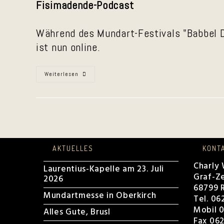
Fisimadende-Podcast
Während des Mundart-Festivals "Babbel D
ist nun online.
Fisimadende
Weiterlesen
Podcast
AKTUELLES
KONT
Charly
Laurentius-Kapelle am 23. Juli
Graf-Ze
2026
68799 R
Mundartmesse in Oberkirch
Tel. 06
Mobil 0
Alles Gute, Brusl
Fax 062