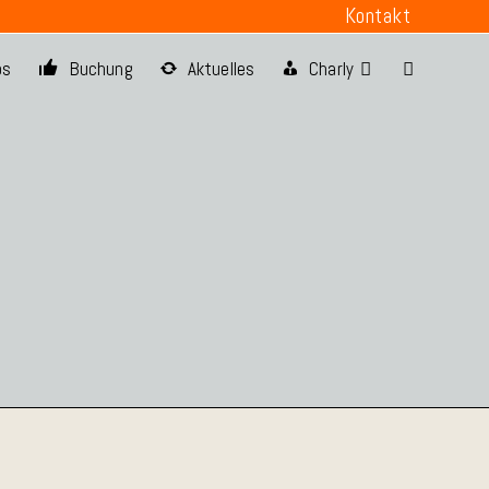
Kontakt
os
Buchung
Aktuelles
Charly
Website-
Suche
umschalten