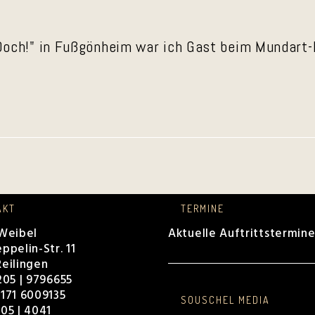
och!" in Fußgönheim war ich Gast beim Mundart-
AKT
TERMINE
 Weibel
Aktuelle Auftrittstermin
ppelin-Str. 11
eilingen
205 | 9796655
171 6009135
SOUSCHEL MEDIA
05 | 4041