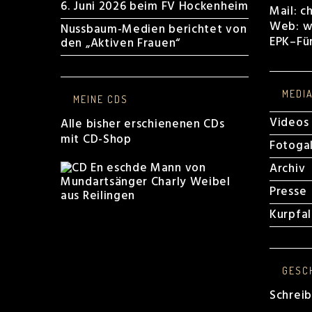
6. Juni 2026 beim FV Hockenheim
Mail:
c
Web:
w
Nussbaum-Medien berichtet von
EPK
–
Fü
den „Aktiven Frauen“
MEDI
MEINE CDS
Videos
Alle bisher erschienenen CDs
mit CD-Shop
Fotogal
Archiv
Presse
Kurpfa
GESC
Schrei