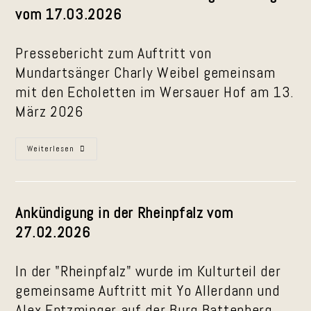
vom 17.03.2026
Pressebericht zum Auftritt von
Mundartsänger Charly Weibel gemeinsam
mit den Echoletten im Wersauer Hof am 13.
März 2026
Pressebericht
Weiterlesen
Zum
Auftritt
Im
Wersauer
Hof
Am
Ankündigung in der Rheinpfalz vom
13.
März
27.02.2026
2026
In der "Rheinpfalz" wurde im Kulturteil der
gemeinsame Auftritt mit Yo Allerdann und
Alex Entzminger auf der Burg Battenberg