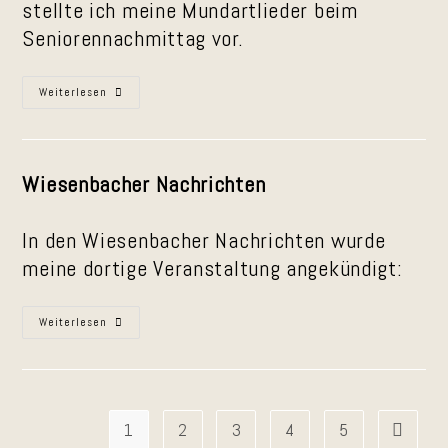
stellte ich meine Mundartlieder beim
Seniorennachmittag vor.
Wiesenbach
Weiterlesen
Im
Dezember
2025
Wiesenbacher Nachrichten
In den Wiesenbacher Nachrichten wurde
meine dortige Veranstaltung angekündigt:
Ankündigung
Weiterlesen
Zum
Seniorentreff
Am
15.12.25
In
Wiesenbach
1
2
3
4
5
Zur näch