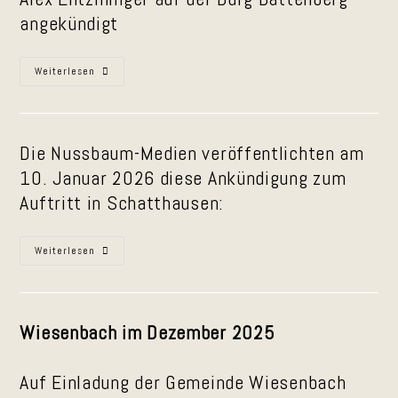
angekündigt
Ankündigung
Weiterlesen
In
Der
Rheinpfalz
Für
Den
Auftritt
Die Nussbaum-Medien veröffentlichten am
In
Battenberg
10. Januar 2026 diese Ankündigung zum
Auftritt in Schatthausen:
Presseankündigung
Weiterlesen
Zum
„Kurpfälzer
Gebabbel
Unn
Gebrumm“
In
Wiesenbach im Dezember 2025
Schatthausen
Auf Einladung der Gemeinde Wiesenbach