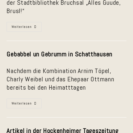
der Stadtbibliothek Bruchsal „Alles Guude,
Brusl!“
Online-
Weiterlesen
Ankündigung
In
Kraichgau-
Lokal
Gebabbel un Gebrumm in Schatthausen
Nachdem die Kombination Arnim Töpel,
Charly Weibel und das Ehepaar Ottmann
bereits bei den Heimatttagen
Gebabbel
Weiterlesen
Un
Gebrumm
In
Schatthausen
Artikel in der Hockenheimer Tageszeitung