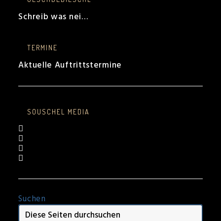
Schreib was nei…
TERMINE
Aktuelle Auftrittstermine
SOUSCHEL MEDIA
Opens
in
Opens
a
in
Opens
new
a
in
Opens
tab
new
a
in
tab
new
a
tab
new
tab
Suchen