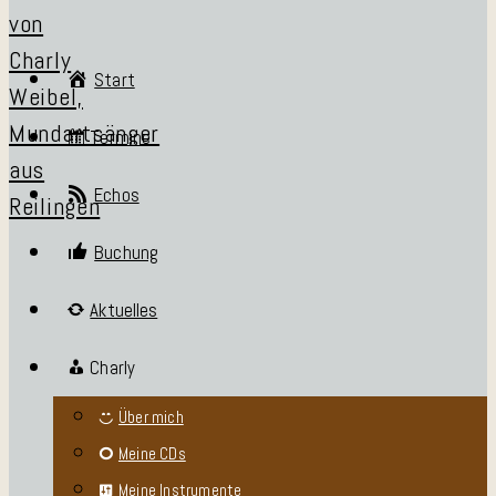
Start
Termine
Echos
Buchung
Aktuelles
Charly
Über mich
Meine CDs
Meine Instrumente