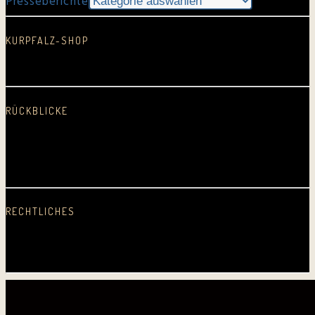
Presseberichte
KURPFALZ-SHOP
In neuem Fenster öffnen
RÜCKBLICKE
2025
2024
2023
2022
2021
2020
2019
2018
2017
2016
2015
2014
2013
2012
2011
2010
2009
2008
2007
2006
2005
Erste CD
RECHTLICHES
Datenschutz
Impressum