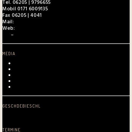
Tel. 06205 | 9796655
Mobil 0171 6009135
Fax 06205 | 4041
Mail:
charly@weibel.de
Web:
weibel.de
EPK
–
Für Veranstalter
MEDIA
Videos
Fotogalerie
Archiv
Presse
Kurpfalz-Shop
GESCHDEBIESCHL
Schreib was nei…
TERMINE