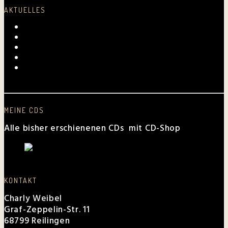
AKTUELLES
Laurentius-Kapelle am 23. Juli 2026
Mundartmesse in Oberkirch
Alles Gute, Brusl
6. Juni 2026 beim FV Hockenheim
Nussbaum-Medien berichtet von den „Aktiven
Frauen“
MEINE CDS
Alle bisher erschienenen CDs mit CD-Shop
KONTAKT
Charly Weibel
Graf-Zeppelin-Str. 11
68799 Reilingen