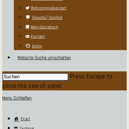
Wohnzimmerkonzert
Sprache | Sprohch
Mein Gästebuch
Kontakt
Archiv
Website-Suche umschalten
Press Escape to
close the search panel.
Menü
Schließen
Start
Termine