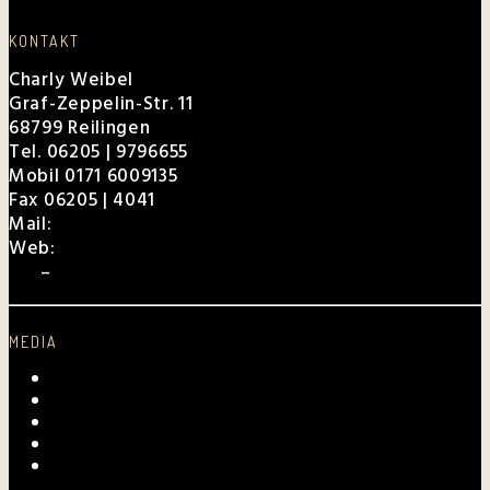
KONTAKT
Charly Weibel
Graf-Zeppelin-Str. 11
68799 Reilingen
Tel. 06205 | 9796655
Mobil 0171 6009135
Fax 06205 | 4041
Mail:
charly@weibel.de
Web:
weibel.de
EPK
–
Für Veranstalter
MEDIA
Videos
Fotogalerie
Archiv
Presse
Kurpfalz-Shop