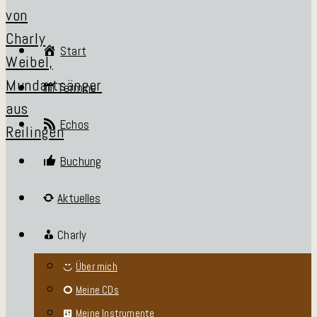
Start
Termine
Echos
Buchung
Aktuelles
Charly
Über mich
Meine CDs
Meine Instrumente