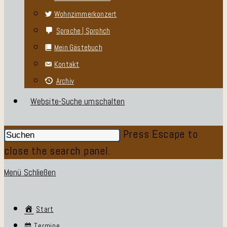
Wohnzimmerkonzert
Sprache | Sprohch
Mein Gästebuch
Kontakt
Archiv
Website-Suche umschalten
Press Escape to
close the search panel.
Menü
Schließen
Start
Termine