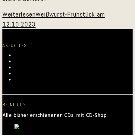
Weiterlesen
Weißwurst-Frühstück am
12.10.2023
AKTUELLES
Laurentius-Kapelle am 23. Juli 2026
Mundartmesse in Oberkirch
Alles Gute, Brusl
6. Juni 2026 beim FV Hockenheim
Nussbaum-Medien berichtet von den „Aktiven
Frauen“
MEINE CDS
Alle bisher erschienenen CDs mit CD-Shop