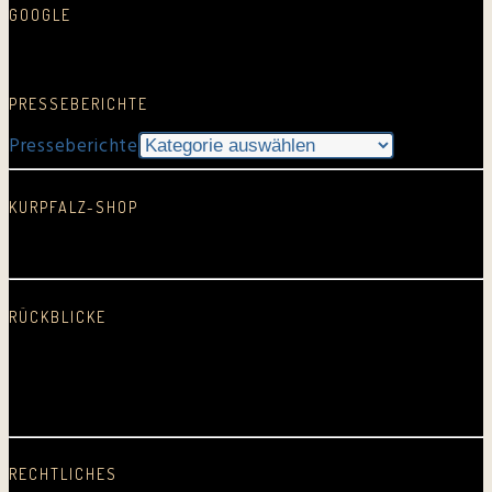
GOOGLE
Google Rezension schreiben…
PRESSEBERICHTE
Presseberichte
KURPFALZ-SHOP
In neuem Fenster öffnen
RÜCKBLICKE
2025
2024
2023
2022
2021
2020
2019
2018
2017
2016
2015
2014
2013
2012
2011
2010
2009
2008
2007
2006
2005
Erste CD
RECHTLICHES