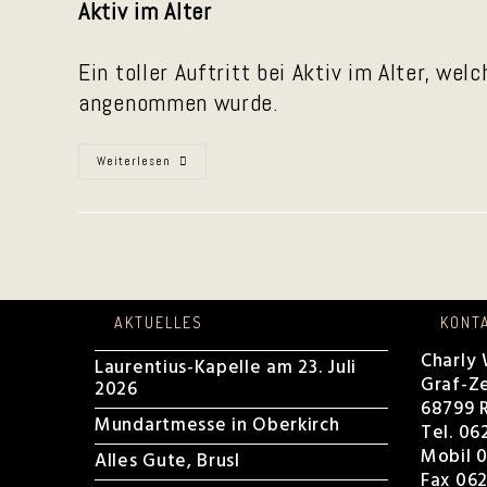
Aktiv im Alter
Ein toller Auftritt bei Aktiv im Alter, w
angenommen wurde.
Aktiv
Weiterlesen
Im
Alter
2026
AKTUELLES
KONT
Charly
Laurentius-Kapelle am 23. Juli
Graf-Ze
2026
68799 R
Mundartmesse in Oberkirch
Tel. 06
Mobil 0
Alles Gute, Brusl
Fax 062