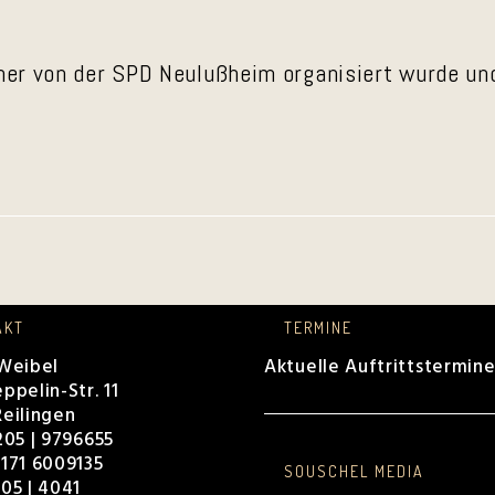
elcher von der SPD Neulußheim organisiert wurde u
AKT
TERMINE
 Weibel
Aktuelle Auftrittstermin
ppelin-Str. 11
eilingen
205 | 9796655
171 6009135
SOUSCHEL MEDIA
05 | 4041