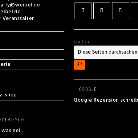
harly@weibel.de
eibel.de
r Veranstalter
Opens
Opens
Opens
Op
in
in
in
in
a
a
a
a
new
new
new
ne
tab
tab
tab
tab
Suchen
A
erie
GOOGLE
lz-Shop
Google Rezension schrei
HDEBIESCHL
b was nei…