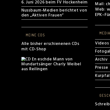
6. Juni 2026 beim FV Hockenheim
Mail:
c
Web:
w
Nussbaum-Medien berichtet von
EPK
–
Fü
den „Aktiven Frauen“
MEDI
MEINE CDS
Videos
Alle bisher erschienenen CDs
mit CD-Shop
Fotogal
Archiv
Presse
Kurpfa
GESC
Schrei