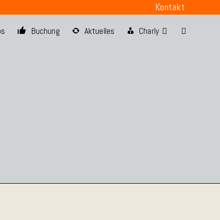
Kontakt
os
Buchung
Aktuelles
Charly
Website-
Suche
umschalten