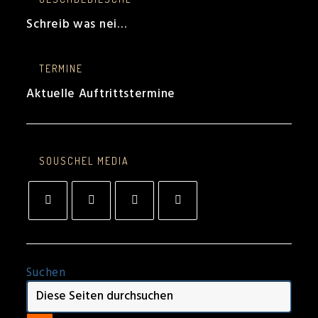
Schreib was nei…
TERMINE
Aktuelle Auftrittstermine
SOUSCHEL MEDIA
Opens
Opens
Opens
Opens
in
in
in
in
a
a
a
a
new
new
new
new
tab
tab
tab
tab
Suchen