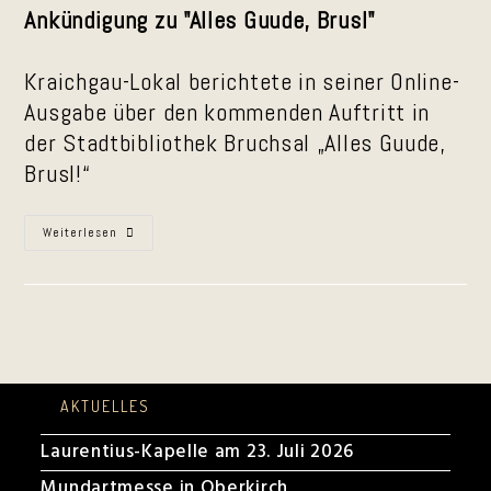
Ankündigung zu "Alles Guude, Brusl"
Kraichgau-Lokal berichtete in seiner Online-
Ausgabe über den kommenden Auftritt in
der Stadtbibliothek Bruchsal „Alles Guude,
Brusl!“
Online-
Weiterlesen
Ankündigung
In
Kraichgau-
Lokal
AKTUELLES
Laurentius-Kapelle am 23. Juli 2026
Mundartmesse in Oberkirch