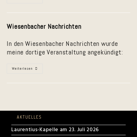
Im
Dezember
2025
Wiesenbacher Nachrichten
In den Wiesenbacher Nachrichten wurde
meine dortige Veranstaltung angekündigt:
Ankündigung
Weiterlesen
Zum
Seniorentreff
Am
15.12.25
In
Wiesenbach
AKTUELLES
Laurentius-Kapelle am 23. Juli 2026