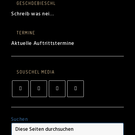
GESCHDEBIESCHL
Schreib was nei…
TERMINE
Aktuelle Auftrittstermine
SOUSCHEL MEDIA
Opens
Opens
Opens
Opens
in
in
in
in
a
a
a
a
new
new
new
new
tab
tab
tab
tab
Suchen