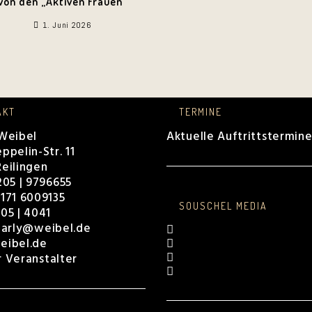
von den „Aktiven Frauen“
1. Juni 2026
AKT
TERMINE
 Weibel
Aktuelle Auftrittstermin
ppelin-Str. 11
eilingen
205 | 9796655
171 6009135
SOUSCHEL MEDIA
05 | 4041
harly@weibel.de
Opens
in
Opens
eibel.de
a
in
Opens
r Veranstalter
new
a
in
Opens
tab
new
a
in
tab
new
a
tab
new
A