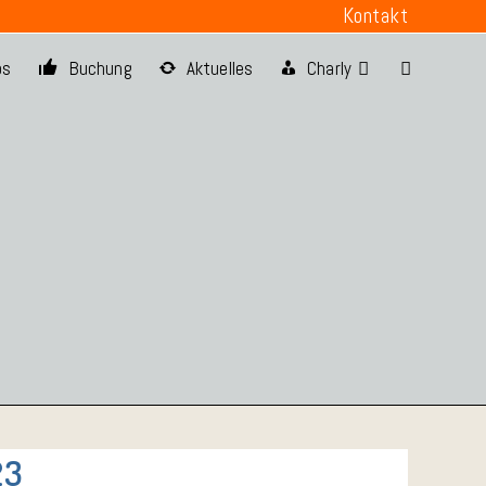
Kontakt
os
Buchung
Aktuelles
Charly
Website-
Suche
umschalten
23