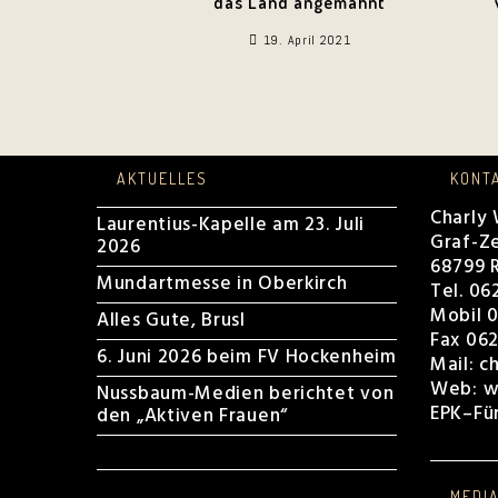
das Land angemahnt
19. April 2021
AKTUELLES
KONT
Charly
Laurentius-Kapelle am 23. Juli
Graf-Ze
2026
68799 R
Mundartmesse in Oberkirch
Tel. 06
Mobil 0
Alles Gute, Brusl
Fax 062
6. Juni 2026 beim FV Hockenheim
Mail:
c
Web:
w
Nussbaum-Medien berichtet von
EPK
–
Fü
den „Aktiven Frauen“
MEDI