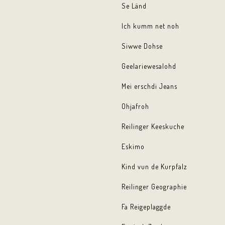
Se Länd
Ich kumm net noh
Siwwe Dohse
Geelariewesalohd
Mei erschdi Jeans
Ohjafroh
Reilinger Keeskuche
Eskimo
Kind vun de Kurpfalz
Reilinger Geographie
Fa Reigeplaggde