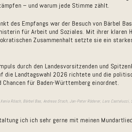
 kämpfen – und warum jede Stimme zählt.
nkt des Empfangs war der Besuch von Bärbel Bas
sterin für Arbeit und Soziales. Mit ihrer klaren H
okratischen Zusammenhalt setzte sie ein starkes
Impuls durch den Landesvorsitzenden und Spitze
uf die Landtagswahl 2026 richtete und die politis
d Chancen für Baden-Württemberg einordnet.
, Xenia Rösch, Bärbel Bas, Andreas Stoch, Jan-Peter Röderer, Lars Castelucci,
taltung ich ich sehr gerne mit meinen Mundartli