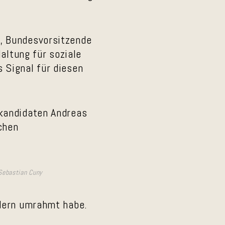
, Bundesvorsitzende
altung für soziale
 Signal für diesen
nkandidaten Andreas
chen
 Sebastian Cuny
edern umrahmt habe.