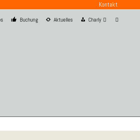
Kontakt
os
Buchung
Aktuelles
Charly
Website-
Suche
umschalten