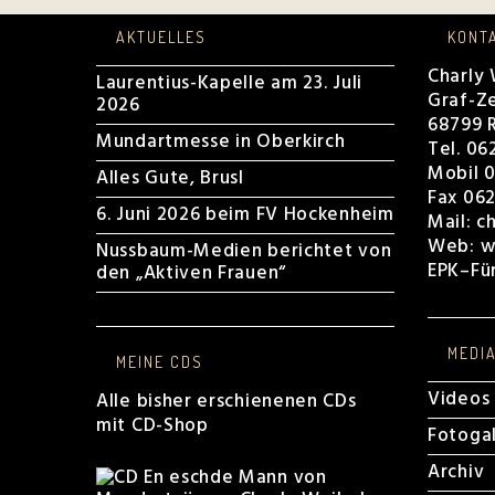
AKTUELLES
KONT
Charly
Laurentius-Kapelle am 23. Juli
Graf-Ze
2026
68799 R
Mundartmesse in Oberkirch
Tel. 06
Mobil 0
Alles Gute, Brusl
Fax 062
6. Juni 2026 beim FV Hockenheim
Mail:
c
Web:
w
Nussbaum-Medien berichtet von
EPK
–
Fü
den „Aktiven Frauen“
MEDI
MEINE CDS
Videos
Alle bisher erschienenen CDs
mit CD-Shop
Fotogal
Archiv