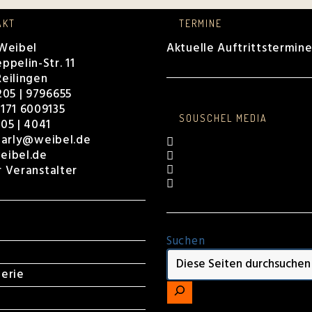
AKT
TERMINE
 Weibel
Aktuelle Auftrittstermin
ppelin-Str. 11
eilingen
205 | 9796655
171 6009135
SOUSCHEL MEDIA
05 | 4041
harly@weibel.de
Opens
in
Opens
eibel.de
a
in
Opens
r Veranstalter
new
a
in
Opens
tab
new
a
in
tab
new
a
tab
new
A
tab
Suchen
erie