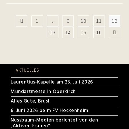
Park
Wiesloch
1
…
9
10
11
12
Zur vorherigen Seite
13
14
15
16
Zur näch
AKTUELLES
Laurentius-Kapelle am 23. Juli 2026
Mundartmesse in Oberkirch
Alles Gute, Brusl
6. Juni 2026 beim FV Hockenheim
Nussbaum-Medien berichtet von den
„Aktiven Frauen“