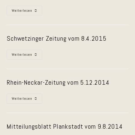
Vorstellung
Weiterlesen
Der
CD
„Johr
Um
Johr!
Schwetzinger Zeitung vom 8.4.2015
Anküdigung
Weiterlesen
Der
CD
„Johr
Um
Johr“
Rhein-Neckar-Zeitung vom 5.12.2014
Advents-
Weiterlesen
Café
Dielheim
Mitteilungsblatt Plankstadt vom 9.8.2014