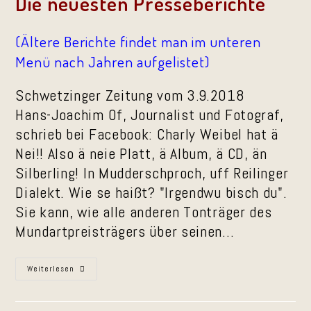
Die neuesten Presseberichte
(Ältere Berichte findet man im unteren
Menü nach Jahren aufgelistet)
Schwetzinger Zeitung vom 3.9.2018
Hans-Joachim Of, Journalist und Fotograf,
schrieb bei Facebook: Charly Weibel hat ä
Nei!! Also ä neie Platt, ä Album, ä CD, än
Silberling! In Mudderschproch, uff Reilinger
Dialekt. Wie se haißt? "Irgendwu bisch du".
Sie kann, wie alle anderen Tonträger des
Mundartpreisträgers über seinen…
Vorstellung
Weiterlesen
Der
CD
„Irgendwu
Bisch