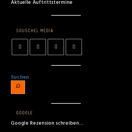
Aktuelle Auftrittstermine
SOUSCHEL MEDIA
Opens
Opens
Opens
Opens
in
in
in
in
a
a
a
a
new
new
new
new
tab
tab
tab
tab
Suchen
GOOGLE
Google Rezension schreiben…