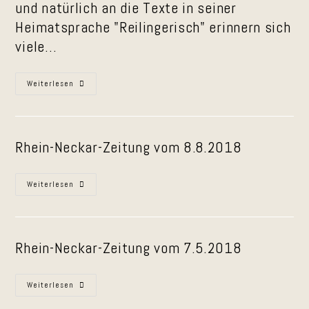
und natürlich an die Texte in seiner
Heimatsprache "Reilingerisch" erinnern sich
viele…
Bericht
Weiterlesen
Zum
Schlagerplanet
Rhein-Neckar-Zeitung vom 8.8.2018
Mundart-
Weiterlesen
Café
Im
Astor-
Park
Walldorf
Rhein-Neckar-Zeitung vom 7.5.2018
Mundart
Weiterlesen
Im
Gerbersruh-