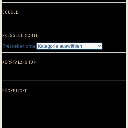
GOOGLE
Google Rezension schreiben…
PRESSEBERICHTE
Presseberichte
KURPFALZ-SHOP
In neuem Fenster öffnen
RÜCKBLICKE
2025
2024
2023
2022
2021
2020
2019
2018
2017
2016
2015
2014
2013
2012
2011
2010
2009
2008
2007
2006
2005
Erste CD