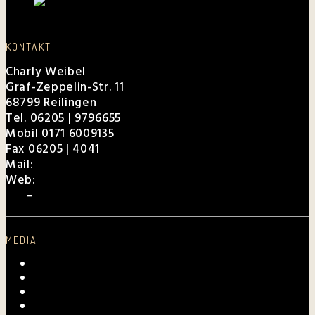
KONTAKT
Charly Weibel
Graf-Zeppelin-Str. 11
68799 Reilingen
Tel. 06205 | 9796655
Mobil 0171 6009135
Fax 06205 | 4041
Mail:
charly@weibel.de
Web:
weibel.de
EPK
–
Für Veranstalter
MEDIA
Videos
Fotogalerie
Archiv
Presse