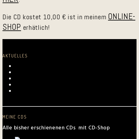
ONLINE-
Die CD kostet 10,00 € ist in meinem
SHOP
erhätlich!
AKTUELLES
Laurentius-Kapelle am 23. Juli 2026
Mundartmesse in Oberkirch
Alles Gute, Brusl
6. Juni 2026 beim FV Hockenheim
Nussbaum-Medien berichtet von den „Aktiven
Frauen“
MEINE CDS
Alle bisher erschienenen CDs mit CD-Shop