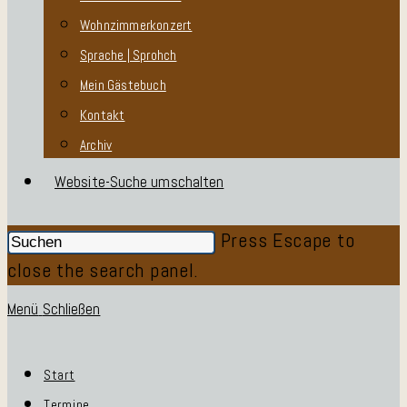
Wohnzimmerkonzert
Sprache | Sprohch
Mein Gästebuch
Kontakt
Archiv
Website-Suche umschalten
Press Escape to
close the search panel.
Menü
Schließen
Start
Termine