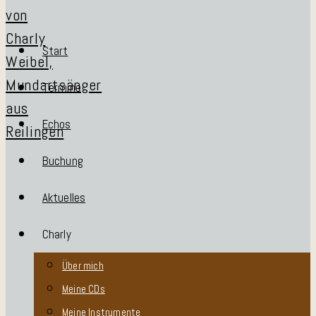
Start
Termine
Echos
Buchung
Aktuelles
Charly
Über mich
Meine CDs
Meine Instrumente