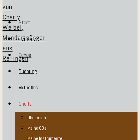
Start
Termine
Echos
Buchung
Aktuelles
Charly
Über mich
Meine CDs
Meine Instrumente