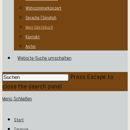
Wohnzimmerkonzert
Sprache | Sprohch
Mein Gästebuch
Kontakt
Archiv
Website-Suche umschalten
Press Escape to
close the search panel.
Menü
Schließen
Start
Termine