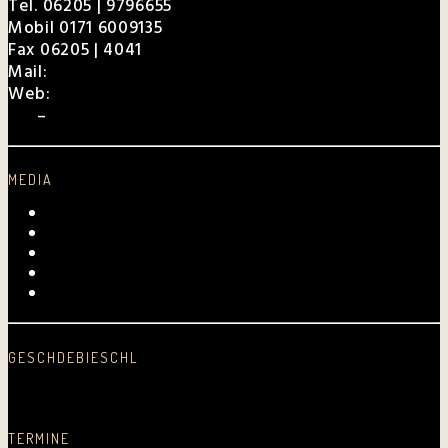
Tel. 06205 | 9796655
Mobil 0171 6009135
Fax 06205 | 4041
Mail:
charly@weibel.de
Web:
weibel.de
EPK
–
Für Veranstalter
MEDIA
Videos
Fotogalerie
Archiv
Presse
Kurpfalz-Shop
GESCHDEBIESCHL
Schreib was nei…
TERMINE