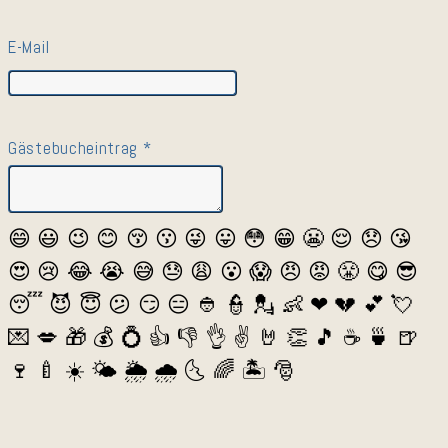
E-Mail
Gästebucheintrag
*
😄
😃
😉
😊
😚
😗
😜
😛
😳
😁
😬
😌
😞
😘
😍
😢
😂
😭
😅
😓
😩
😮
😱
😠
😡
😤
😋
😎
😴
😈
😇
😕
😏
😑
👲
👮
💂
👶
❤
💔
💕
💘
💌
💋
🎁
💰
💍
👍
👎
👌
✌️
🤘
👏
🎵
☕️
🍵
🍺
🍷
🍼
☀️
🌤
🌦
🌧
🌜
🌈
🏝
🎅