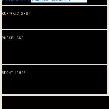
Presseberichte
KURPFALZ-SHOP
In neuem Fenster öffnen
RÜCKBLICKE
2025
2024
2023
2022
2021
2020
2019
2018
2017
2016
2015
2014
2013
2012
2011
2010
2009
2008
2007
2006
2005
Erste CD
RECHTLICHES
Datenschutz
Impressum