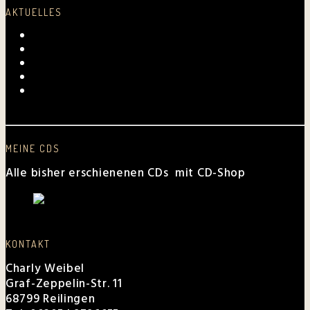
AKTUELLES
Laurentius-Kapelle am 23. Juli 2026
Mundartmesse in Oberkirch
Alles Gute, Brusl
6. Juni 2026 beim FV Hockenheim
Nussbaum-Medien berichtet von den „Aktiven
Frauen“
MEINE CDS
Alle bisher erschienenen CDs mit CD-Shop
KONTAKT
Charly Weibel
Graf-Zeppelin-Str. 11
68799 Reilingen