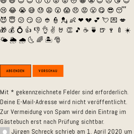
😄
😃
😉
😊
😚
😗
😜
😛
😳
😁
😬
😌
😞
😘
😍
😢
😂
😭
😅
😓
😩
😮
😱
😠
😡
😤
😋
😎
😴
😈
😇
😕
😏
😑
👲
👮
💂
👶
❤
💔
💕
💘
💌
💋
🎁
💰
💍
👍
👎
👌
✌️
🤘
👏
🎵
☕️
🍵
🍺
🍷
🍼
☀️
🌤
🌦
🌧
🌜
🌈
🏝
🎅
Mit * gekennzeichnete Felder sind erforderlich.
Deine E-Mail-Adresse wird nicht veröffentlicht.
Zur Vermeidung von Spam wird dein Eintrag im
Gästebuch erst nach Prüfung sichtbar.
Jürgen Schreck
schrieb am
1. April 2020
um