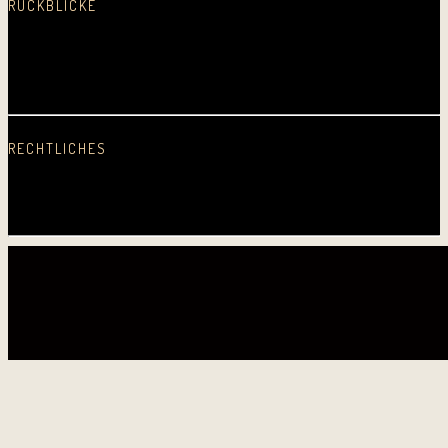
RÜCKBLICKE
2025
2024
2023
2022
2021
2020
2019
2018
2017
2016
2015
2014
2013
2012
2011
2010
2009
2008
2007
2006
2005
Erste CD
RECHTLICHES
Datenschutz
Impressum