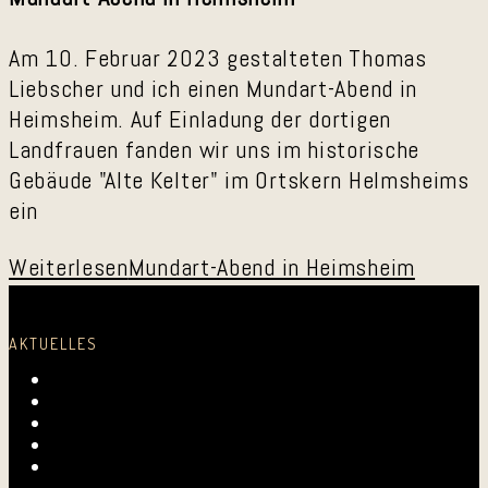
Am 10. Februar 2023 gestalteten Thomas
Liebscher und ich einen Mundart-Abend in
Heimsheim. Auf Einladung der dortigen
Landfrauen fanden wir uns im historische
Gebäude "Alte Kelter" im Ortskern Helmsheims
ein
Weiterlesen
Mundart-Abend in Heimsheim
AKTUELLES
Laurentius-Kapelle am 23. Juli 2026
Mundartmesse in Oberkirch
Alles Gute, Brusl
6. Juni 2026 beim FV Hockenheim
Nussbaum-Medien berichtet von den „Aktiven