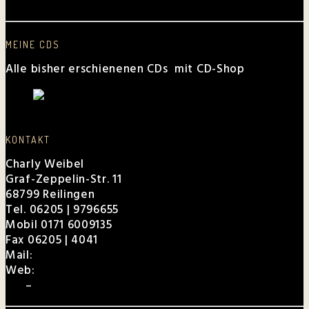
Frauen“
MEINE CDS
Alle bisher erschienenen CDs mit CD-Shop
KONTAKT
Charly Weibel
Graf-Zeppelin-Str. 11
68799 Reilingen
Tel. 06205 | 9796655
Mobil 0171 6009135
Fax 06205 | 4041
Mail:
charly@weibel.de
Web:
weibel.de
EPK
–
Für Veranstalter