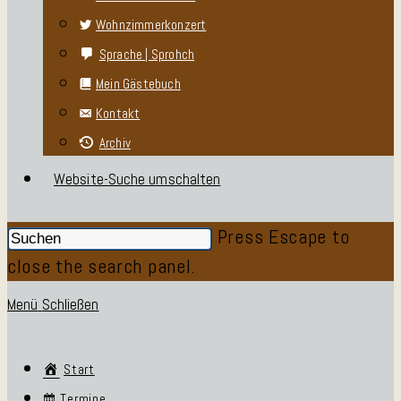
Wohnzimmerkonzert
Sprache | Sprohch
Mein Gästebuch
Kontakt
Archiv
Website-Suche umschalten
Press Escape to
close the search panel.
Menü
Schließen
Start
Termine