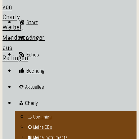
Start
Termine
Echos
Buchung
Aktuelles
Charly
Über mich
Meine CDs
Meine Instrumente