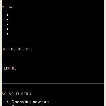
MEDIA
Videos
Fotogalerie
Archiv
Presse
Kurpfalz-Shop
GESCHDEBIESCHL
Schreib was nei…
TERMINE
Aktuelle Auftrittstermine
SOUSCHEL MEDIA
Opens in a new tab