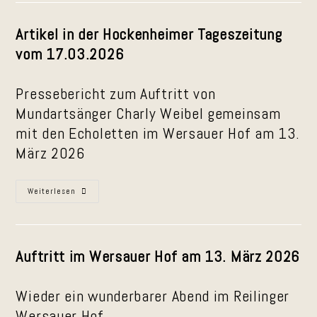
Schatthausen
Artikel in der Hockenheimer Tageszeitung
vom 17.03.2026
Pressebericht zum Auftritt von
Mundartsänger Charly Weibel gemeinsam
mit den Echoletten im Wersauer Hof am 13.
März 2026
Pressebericht
Weiterlesen
Zum
Auftritt
Im
Wersauer
Hof
Am
Auftritt im Wersauer Hof am 13. März 2026
13.
März
2026
Wieder ein wunderbarer Abend im Reilinger
Wersauer Hof.