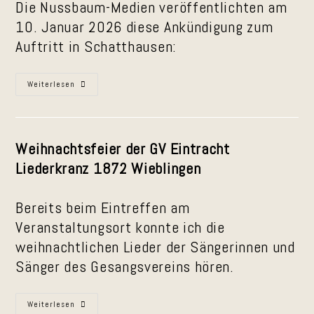
Auftritt
Die Nussbaum-Medien veröffentlichten am
In
Battenberg
10. Januar 2026 diese Ankündigung zum
Auftritt in Schatthausen:
Presseankündigung
Weiterlesen
Zum
„Kurpfälzer
Gebabbel
Unn
Gebrumm“
In
Weihnachtsfeier der GV Eintracht
Schatthausen
Liederkranz 1872 Wieblingen
Bereits beim Eintreffen am
Veranstaltungsort konnte ich die
weihnachtlichen Lieder der Sängerinnen und
Sänger des Gesangsvereins hören.
Auftritt
Weiterlesen