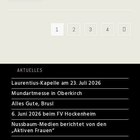
Beim
Gesangsverein
Eintracht
Liederkranz
Heidelberg
1
2
3
4
Zur näch
AKTUELLES
Laurentius-Kapelle am 23. Juli 2026
Mundartmesse in Oberkirch
Alles Gute, Brusl
6. Juni 2026 beim FV Hockenheim
Nussbaum-Medien berichtet von den
„Aktiven Frauen“