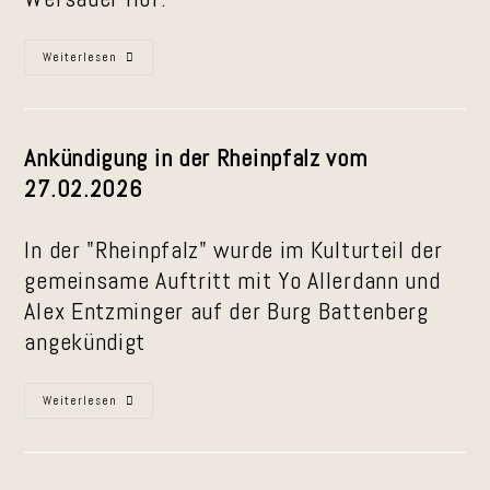
Auftritt
Weiterlesen
Im
Wersauer
Hof
Am
13.
März
Ankündigung in der Rheinpfalz vom
2026
27.02.2026
In der "Rheinpfalz" wurde im Kulturteil der
gemeinsame Auftritt mit Yo Allerdann und
Alex Entzminger auf der Burg Battenberg
angekündigt
Ankündigung
Weiterlesen
In
Der
Rheinpfalz
Für
Den