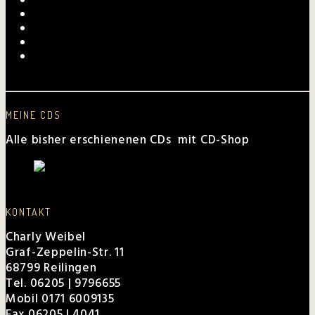
Laurentius-Kapelle am 23. Juli 2026
Mundartmesse in Oberkirch
Alles Gute, Brusl
6. Juni 2026 beim FV Hockenheim
Nussbaum-Medien berichtet von den „Aktiven
Frauen“
MEINE CDS
Alle bisher erschienenen CDs mit CD-Shop
KONTAKT
Charly Weibel
Graf-Zeppelin-Str. 11
68799 Reilingen
Tel. 06205 | 9796655
Mobil 0171 6009135
Fax 06205 | 4041