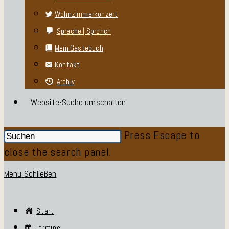
Wohnzimmerkonzert
Sprache | Sprohch
Mein Gästebuch
Kontakt
Archiv
Website-Suche umschalten
Press Escape to
close the search panel.
Menü
Schließen
Start
Termine