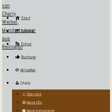
Start
Termine
Echos
Buchung
Aktuelles
Charly
Über mich
Meine CDs
Meine Instrumente