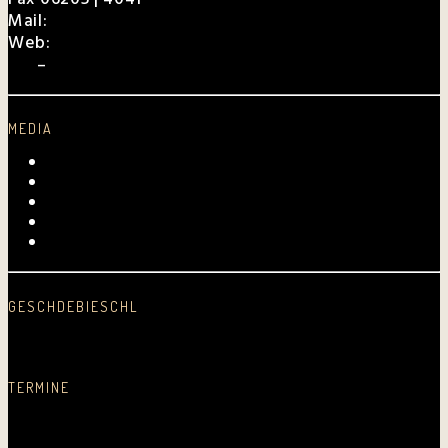
Mail:
charly@weibel.de
Web:
weibel.de
EPK
–
Für Veranstalter
MEDIA
Videos
Fotogalerie
Archiv
Presse
Kurpfalz-Shop
GESCHDEBIESCHL
Schreib was nei…
TERMINE
Aktuelle Auftrittstermine