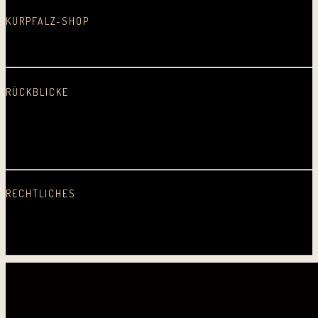
KURPFALZ-SHOP
In neuem Fenster öffnen
RÜCKBLICKE
2025
2024
2023
2022
2021
2020
2019
2018
2017
2016
2015
2014
2013
2012
2011
2010
2009
2008
2007
2006
2005
Erste CD
RECHTLICHES
Datenschutz
Impressum