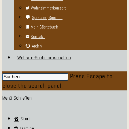
Wohnzimmerkonzert
Sprache | Sprohch
Mein Gästebuch
Kontakt
Archiv
Website-Suche umschalten
Press Escape to
close the search panel.
Menü
Schließen
Start
Termine