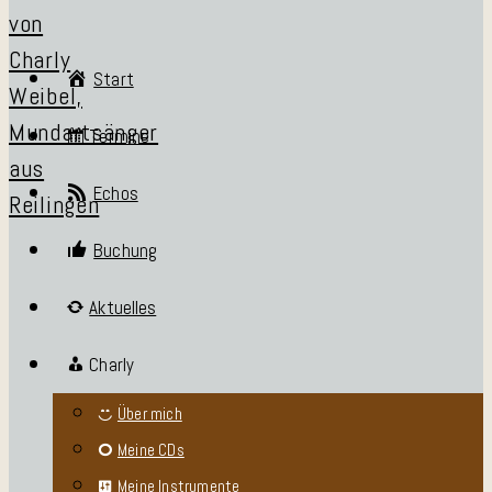
Start
Termine
Echos
Buchung
Aktuelles
Charly
Über mich
Meine CDs
Meine Instrumente