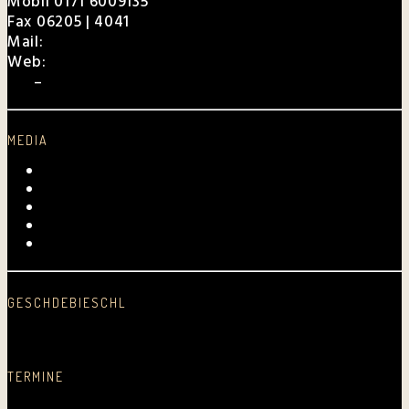
Mobil 0171 6009135
Fax 06205 | 4041
Mail:
charly@weibel.de
Web:
weibel.de
EPK
–
Für Veranstalter
MEDIA
Videos
Fotogalerie
Archiv
Presse
Kurpfalz-Shop
GESCHDEBIESCHL
Schreib was nei…
TERMINE