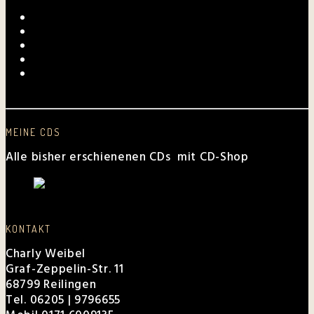
Laurentius-Kapelle am 23. Juli 2026
Mundartmesse in Oberkirch
Alles Gute, Brusl
6. Juni 2026 beim FV Hockenheim
Nussbaum-Medien berichtet von den „Aktiven
Frauen“
MEINE CDS
Alle bisher erschienenen CDs mit CD-Shop
KONTAKT
Charly Weibel
Graf-Zeppelin-Str. 11
68799 Reilingen
Tel. 06205 | 9796655