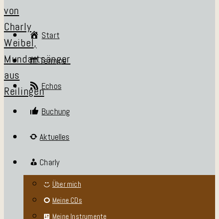
Start
Termine
Echos
Buchung
Aktuelles
Charly
Über mich
Meine CDs
Meine Instrumente