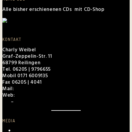
Alle bisher erschienenen CDs mit CD-Shop
KONTAKT
Charly Weibel
Graf-Zeppelin-Str. 11
68799 Reilingen
Tel. 06205 | 9796655
Mobil 0171 6009135
Fax 06205 | 4041
Mail:
charly@weibel.de
Web:
weibel.de
EPK
–
Für Veranstalter
MEDIA
Videos