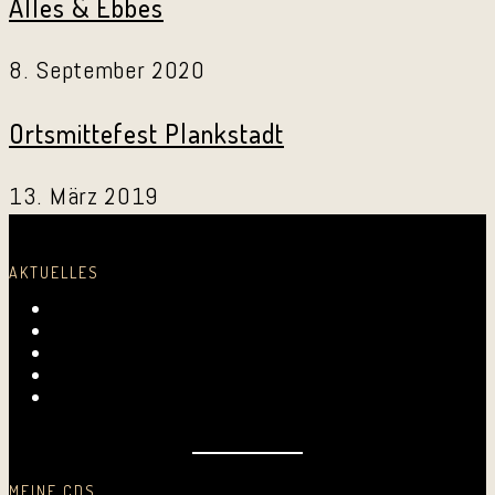
Alles & Ebbes
8. September 2020
Ortsmittefest Plankstadt
13. März 2019
AKTUELLES
Laurentius-Kapelle am 23. Juli 2026
Mundartmesse in Oberkirch
Alles Gute, Brusl
6. Juni 2026 beim FV Hockenheim
Nussbaum-Medien berichtet von den „Aktiven
Frauen“
MEINE CDS