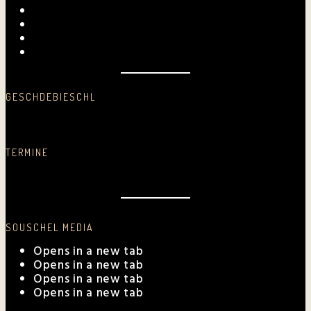
Fotogalerie
Archiv
Presse
Kurpfalz-Shop
GESCHDEBIESCHL
Schreib was nei…
TERMINE
Aktuelle Auftrittstermine
SOUSCHEL MEDIA
Opens in a new tab
Opens in a new tab
Opens in a new tab
Opens in a new tab