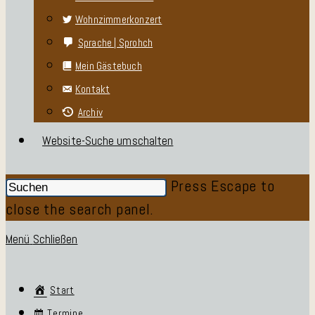
Wohnzimmerkonzert
Sprache | Sprohch
Mein Gästebuch
Kontakt
Archiv
Website-Suche umschalten
Press Escape to
close the search panel.
Menü
Schließen
Start
Termine