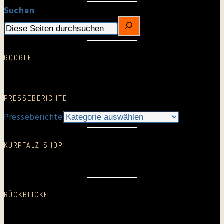
Suchen
GOOGLE
Google Rezension schreiben…
PRESSEBERICHTE
Presseberichte
KURPFALZ-SHOP
In neuem Fenster öffnen
RÜCKBLICKE
2025
2024
2023
2022
2021
2020
2019
2018
2017
2016
2015
2014
2013
2012
2011
2010
2009