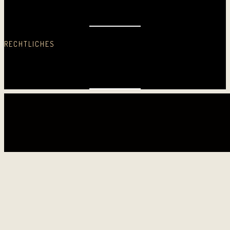
2008
2007
2006
2005
Erste CD
RECHTLICHES
Datenschutz
Impressum