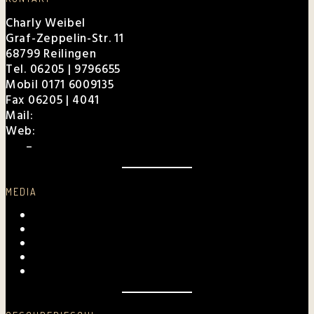
Charly Weibel
Graf-Zeppelin-Str. 11
68799 Reilingen
Tel. 06205 | 9796655
Mobil 0171 6009135
Fax 06205 | 4041
Mail:
charly@weibel.de
Web:
weibel.de
EPK
–
Für Veranstalter
MEDIA
Videos
Fotogalerie
Archiv
Presse
Kurpfalz-Shop