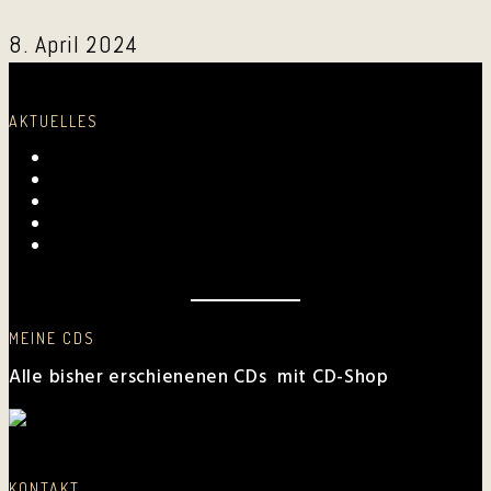
8. April 2024
AKTUELLES
Laurentius-Kapelle am 23. Juli 2026
Mundartmesse in Oberkirch
Alles Gute, Brusl
6. Juni 2026 beim FV Hockenheim
Nussbaum-Medien berichtet von den „Aktiven
Frauen“
MEINE CDS
Alle bisher erschienenen CDs mit CD-Shop
KONTAKT