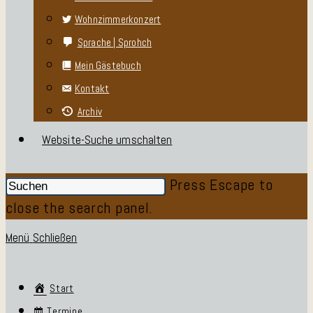
Wohnzimmerkonzert
Sprache | Sprohch
Mein Gästebuch
Kontakt
Archiv
Website-Suche umschalten
Press Escape to
close the search panel.
Menü
Schließen
Start
Termine