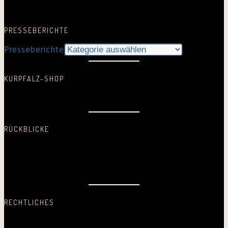
Google Rezension schreiben…
PRESSEBERICHTE
Presseberichte
KURPFALZ-SHOP
In neuem Fenster öffnen
RÜCKBLICKE
2025
2024
2023
2022
2021
2020
2019
2018
2017
2016
2015
2014
2013
2012
2011
2010
2009
2008
2007
2006
2005
Erste CD
RECHTLICHES
Datenschutz