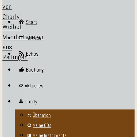
Start
Termine
Echos
Buchung
Aktuelles
Charly
Über mich
Meine CDs
Meine Instrumente