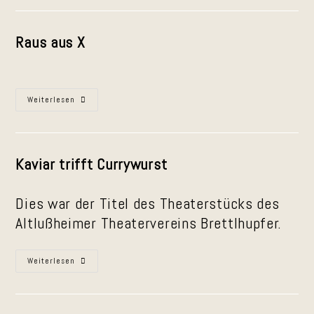
Gebabbel
Unn
Gebrumm“
In
Raus aus X
Schatthausen
Raus
Weiterlesen
Aus
X
Kaviar trifft Currywurst
Dies war der Titel des Theaterstücks des
Altlußheimer Theatervereins Brettlhupfer.
Kurzauftritte
Weiterlesen
Bei
Den
Brettlhupfern