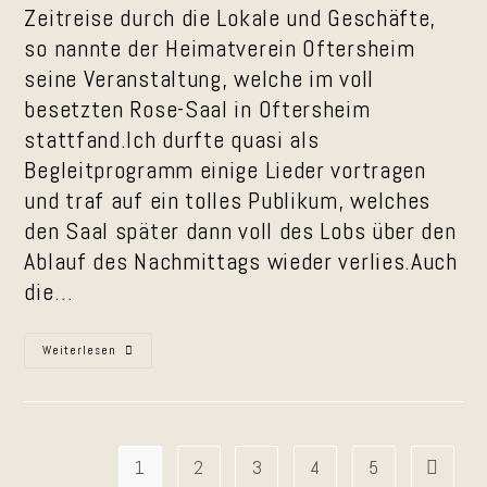
Zeitreise durch die Lokale und Geschäfte,
so nannte der Heimatverein Oftersheim
seine Veranstaltung, welche im voll
besetzten Rose-Saal in Oftersheim
stattfand.Ich durfte quasi als
Begleitprogramm einige Lieder vortragen
und traf auf ein tolles Publikum, welches
den Saal später dann voll des Lobs über den
Ablauf des Nachmittags wieder verlies.Auch
die…
Rückblick
Weiterlesen
Auf
Die
Oftersheimer
Zeitreis
1
2
3
4
5
Zur näch