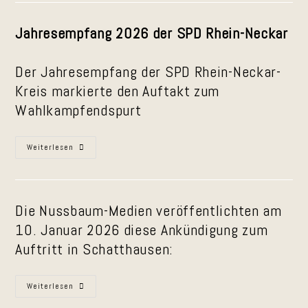
Wersauer
Hof
Am
Jahresempfang 2026 der SPD Rhein-Neckar
13.
März
2026
Der Jahresempfang der SPD Rhein-Neckar-
Kreis markierte den Auftakt zum
Wahlkampfendspurt
Jahresempfang
Weiterlesen
Der
SPD
Rhein-
Neckar
Die Nussbaum-Medien veröffentlichten am
10. Januar 2026 diese Ankündigung zum
Auftritt in Schatthausen:
Presseankündigung
Weiterlesen
Zum
„Kurpfälzer