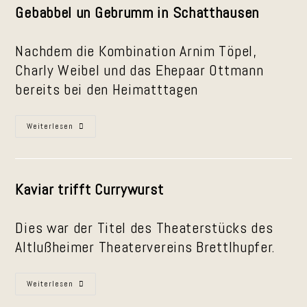
Gebabbel un Gebrumm in Schatthausen
Nachdem die Kombination Arnim Töpel,
Charly Weibel und das Ehepaar Ottmann
bereits bei den Heimatttagen
Gebabbel
Weiterlesen
Un
Gebrumm
In
Schatthausen
Kaviar trifft Currywurst
Dies war der Titel des Theaterstücks des
Altlußheimer Theatervereins Brettlhupfer.
Kurzauftritte
Weiterlesen
Bei
Den