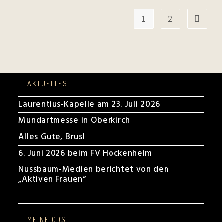
Altlußheim
–
Konzertbericht
1
2
Zur näch
Vom
17.
Juli
2022
AKTUELLES
Laurentius-Kapelle am 23. Juli 2026
Mundartmesse in Oberkirch
Alles Gute, Brusl
6. Juni 2026 beim FV Hockenheim
Nussbaum-Medien berichtet von den
„Aktiven Frauen“
MEINE CDS