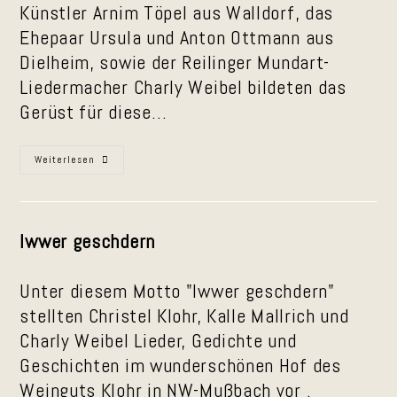
Künstler Arnim Töpel aus Walldorf, das
Ehepaar Ursula und Anton Ottmann aus
Dielheim, sowie der Reilinger Mundart-
Liedermacher Charly Weibel bildeten das
Gerüst für diese…
Kurpfälzer
Weiterlesen
Gebabbel
Un
Gebrumm
–
Ein
Rückblick
Iwwer geschdern
Unter diesem Motto "Iwwer geschdern"
stellten Christel Klohr, Kalle Mallrich und
Charly Weibel Lieder, Gedichte und
Geschichten im wunderschönen Hof des
Weinguts Klohr in NW-Mußbach vor .