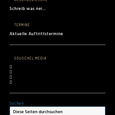
Schreib was nei…
TERMINE
Aktuelle Auftrittstermine
SOUSCHEL MEDIA
Opens
in
Opens
a
in
Opens
new
a
in
Opens
tab
new
a
in
tab
new
a
tab
new
tab
Suchen