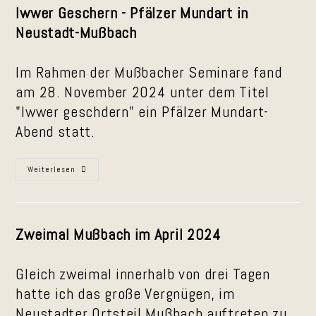
Iwwer Geschern - Pfälzer Mundart in
Neustadt-Mußbach
Im Rahmen der Mußbacher Seminare fand
am 28. November 2024 unter dem Titel
"Iwwer geschdern" ein Pfälzer Mundart-
Abend statt.
Iwwer
Weiterlesen
Geschdern
–
Pfälzer
Mundart
In
Mußbach
Zweimal Mußbach im April 2024
Gleich zweimal innerhalb von drei Tagen
hatte ich das große Vergnügen, im
Neustadter Ortsteil Mußbach auftreten zu