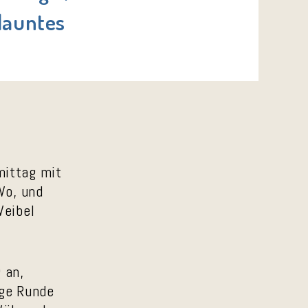
elauntes
mittag mit
Wo, und
Weibel
 an,
ige Runde