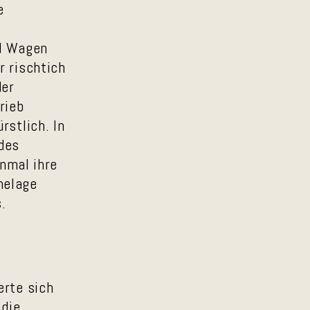
e
d Wagen
r rischtich
der
rieb
rstlich. In
des
inmal ihre
melage
.
erte sich
 die