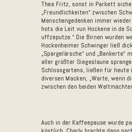
Thea Fritz, sonst in Parkett sich
„Freundlichkeiten“ zwischen Schw
Menschengedenken immer wieder 
hots die Leit vun Hockene in de 
uffzeputze.“ Die Birnen wurden we
Hockenheimer Schwinger ließ dicke
„Spargelärsche“ und „Bankerte“ mi
aller größter Siegeslaune sprang
Schlossgartens, ließen für heute i
diversen Macken, „Warte, wenn d
zwischen den beiden Weltmächten h
Auch in der Kaffeepause wurde pa
köstlich. Charly brachte dann noc