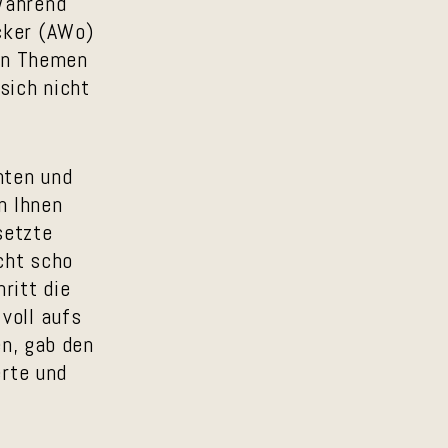
Während
cker (AWo)
ten Themen
sich nicht
hten und
n Ihnen
setzte
cht scho
ritt die
voll aufs
en, gab den
erte und