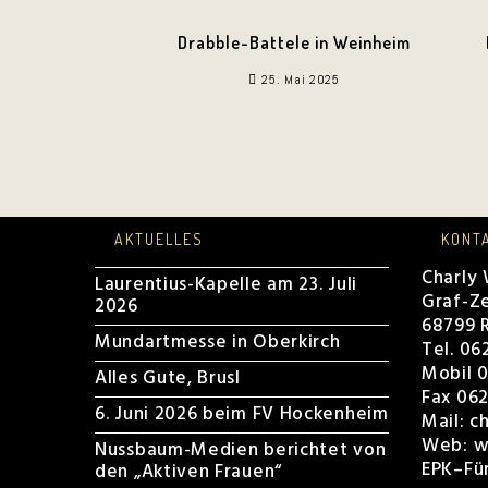
Drabble-Battele in Weinheim
25. Mai 2025
AKTUELLES
KONT
Charly
Laurentius-Kapelle am 23. Juli
Graf-Ze
2026
68799 R
Mundartmesse in Oberkirch
Tel. 06
Mobil 0
Alles Gute, Brusl
Fax 062
6. Juni 2026 beim FV Hockenheim
Mail:
c
Web:
w
Nussbaum-Medien berichtet von
EPK
–
Fü
den „Aktiven Frauen“