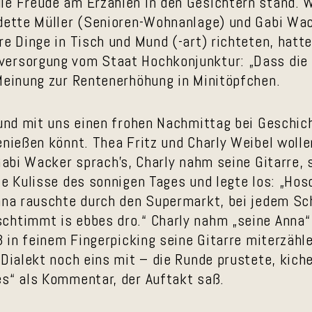
ie Freude am Erzählen in den Gesichtern stand. 
adette Müller (Senioren-Wohnanlage) und Gabi Wa
re Dinge in Tisch und Mund (-art) richteten, hat
ersorgung vom Staat Hochkonjunktur: „Dass die 
 Meinung zur Rentenerhöhung in Minitöpfchen.
 und mit uns einen frohen Nachmittag bei Geschic
enießen könnt. Thea Fritz und Charly Weibel wolle
 Gabi Wacker sprach’s, Charly nahm seine Gitarre, 
le Kulisse des sonnigen Tages und legte los: „Hos
nna rauschte durch den Supermarkt, bei jedem Sch
chtimmt is ebbes dro.“ Charly nahm „seine Anna“ 
ß in feinem Fingerpicking seine Gitarre miterzähl
 Dialekt noch eins mit – die Runde prustete, kich
es“ als Kommentar, der Auftakt saß.