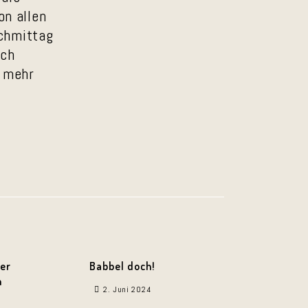
on allen
achmittag
ich
t mehr
der
Babbel doch!
n
2. Juni 2024