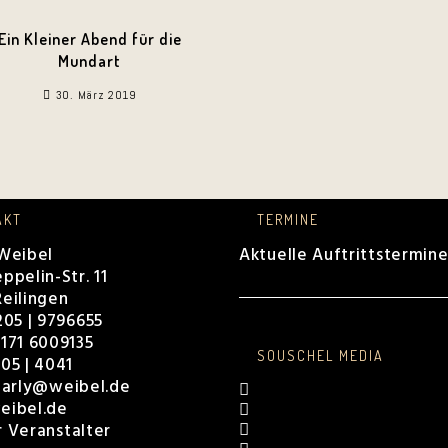
Ein Kleiner Abend für die
Mundart
30. März 2019
AKT
TERMINE
 Weibel
Aktuelle Auftrittstermin
ppelin-Str. 11
eilingen
205 | 9796655
171 6009135
SOUSCHEL MEDIA
05 | 4041
harly@weibel.de
eibel.de
r Veranstalter