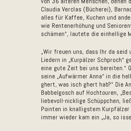
von 36 älteren Menschen, denen d
Claudia Verclas (Bücherei), Barn
alles für Kaffee, Kuchen und ande
wie Rentenerhöhung und Seniorenv
schämen“, lautete die einhellige
„Wir freuen uns, dass Ihr da seid
Liedern in „Kurpälzer Schproch“ g
eine gute Zeit bei uns bereiten.“
seine „Aufwärmer Anna“ in die hel
ghert, was isch ghert hab?“ Die A
Babbelgosch auf Hochtouren, „Bes
liebevoll-nicklige Schüppchen, lie
Pointen in knalligstem Kurpfälzer
immer wieder kam ein „Ja, so iss