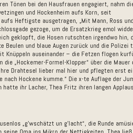
eren Tönen bei den Hausfrauen engagiert, nahm di
etzingen und Hockenheim aufs Korn, seit
aufs Heftigste ausgetragen, „Mit Mann, Ross un
Schlossgade gezoge, um de Ersatzkrieg emol widde
ich geklopft, die Hosen rutschten irgendwo hin, 
 Beulen und blaue Augen zurück und die Polizei t
t Knüppeln auseinander – die Fetzen flogen kurfü
en die „Hockemer-Formel-Klopper“ über die Mauer 
hre Drahtesel lieber mal hier und pflegten erst e
ie nach Hockene kumme.“ Die x-te Auflage der Ju
atte ihr Lacher, Thea Fritz ihren langen Applaus
usenlos „g’wschätzt un g’lacht“, die Runde amüsi
h seine Oma ins Mikro der Nettigkeiten, Thea ließ